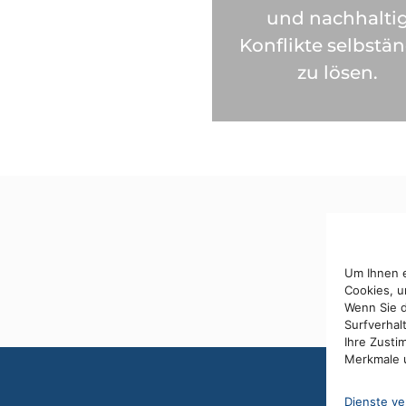
und nachhalti
Konflikte selbstä
zu lösen.
Um Ihnen e
Cookies, u
Wenn Sie d
Surfverhal
Ihre Zusti
Merkmale u
Dienste ve