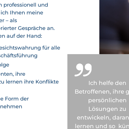
 professionell und
 ich Ihnen meine
r – als
rierter Gespräche an.
en auf der Hand:
esichtswahrung für alle
eschäftsführung
olge
nten, ihre
u lernen ihre Konflikte
Ich helfe den
Betroffenen, ihre 
ge Form der
persönlichen
ernehmen
Lösungen zu
entwickeln, daran
lernen und so kün